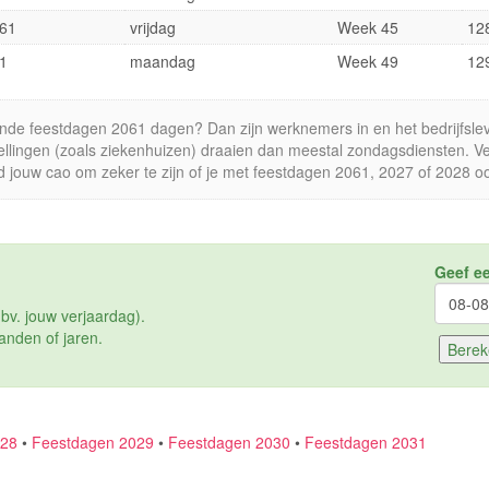
61
vrijdag
Week 45
12
1
maandag
Week 49
12
nde feestdagen 2061 dagen? Dan zijn werknemers in en het bedrijfsle
stellingen (zoals ziekenhuizen) draaien dan meestal zondagsdiensten. Ve
d jouw cao om zeker te zijn of je met feestdagen 2061, 2027 of 2028 ook
Geef e
bv. jouw verjaardag).
anden of jaren.
028
•
Feestdagen 2029
•
Feestdagen 2030
•
Feestdagen 2031