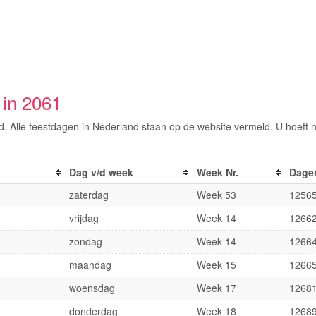
 in 2061
nd. Alle feestdagen in Nederland staan op de website vermeld. U hoeft 
Dag v/d week
Week Nr.
Dage
zaterdag
Week 53
1256
vrijdag
Week 14
1266
zondag
Week 14
1266
maandag
Week 15
1266
woensdag
Week 17
1268
donderdag
Week 18
1268