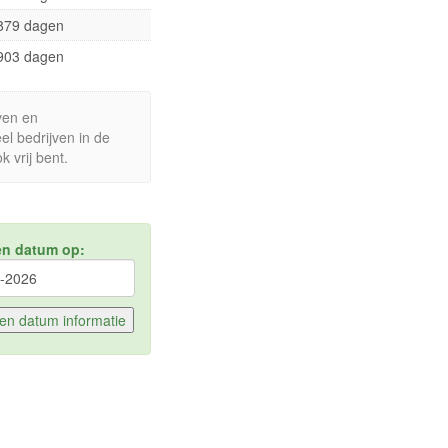
879 dagen
903 dagen
ven en
el bedrijven in de
 vrij bent.
en datum op: