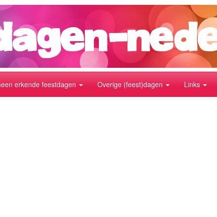
meen erkende feestdagen
Overige (feest)dagen
Links