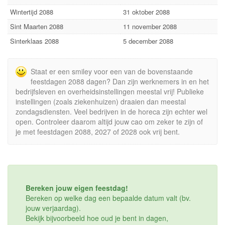
Wintertijd 2088
31 oktober 2088
Sint Maarten 2088
11 november 2088
Sinterklaas 2088
5 december 2088
Staat er een smiley voor een van de bovenstaande
feestdagen 2088 dagen? Dan zijn werknemers in en het
bedrijfsleven en overheidsinstellingen meestal vrij! Publieke
instellingen (zoals ziekenhuizen) draaien dan meestal
zondagsdiensten. Veel bedrijven in de horeca zijn echter wel
open. Controleer daarom altijd jouw cao om zeker te zijn of
je met feestdagen 2088, 2027 of 2028 ook vrij bent.
Bereken jouw eigen feestdag!
Bereken op welke dag een bepaalde datum valt (bv.
jouw verjaardag).
Bekijk bijvoorbeeld hoe oud je bent in dagen,