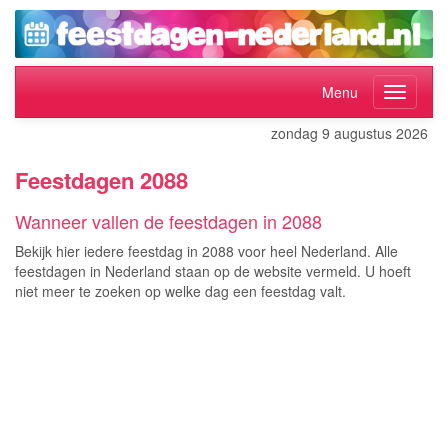
Menu
zondag 9 augustus 2026
Feestdagen 2088
Wanneer vallen de feestdagen in 2088
Bekijk hier iedere feestdag in 2088 voor heel Nederland. Alle
feestdagen in Nederland staan op de website vermeld. U hoeft
niet meer te zoeken op welke dag een feestdag valt.