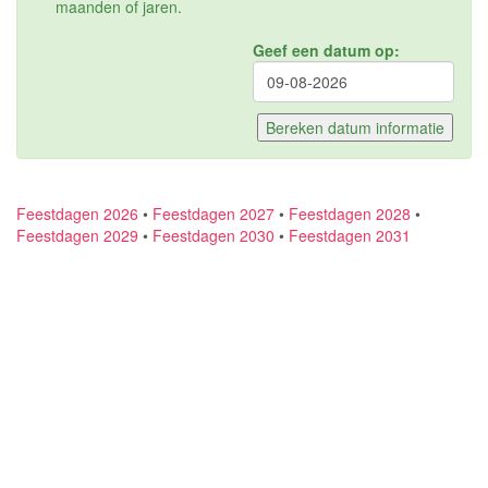
maanden of jaren.
Geef een datum op:
Feestdagen 2026
•
Feestdagen 2027
•
Feestdagen 2028
•
Feestdagen 2029
•
Feestdagen 2030
•
Feestdagen 2031